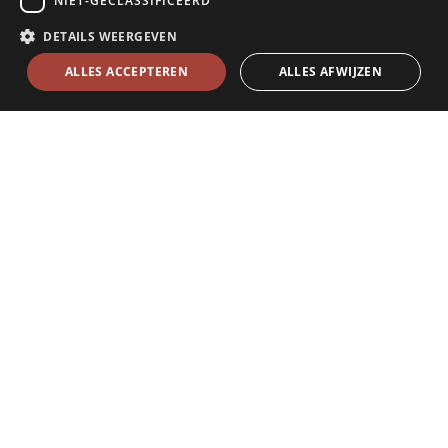
NIET-GECLASSIFICEERD
DETAILS WEERGEVEN
ALLES ACCEPTEREN
ALLES AFWIJZEN
Veel makelaars aangesloten bij een franchese keten
moeten hun eigen standaard format voor een
proposta gebruiken. Meestal betreft dit een voor
gedrukt model wat verder met de hand wordt in
gevuld (en doorgehaald!!??), model one-size fits-all.
Deze proposta vorm zal je als koper als grondhouding
moeten verwerpen en aandringen op een op maat
gemaakte proposta. Geen enkele situatie is de zelfde
en in dit geval is er nooit sprake van one-size -fits-all,
zeker niet wanneer de koper een buitenlander is . Je
moet er echter rekening mee houden dat dit
standaard model voor de franchise makelaar vaak als