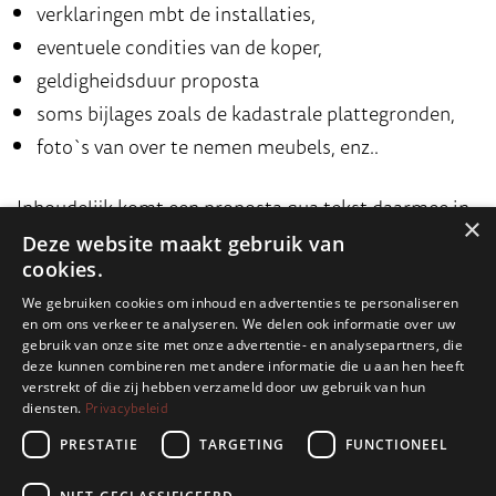
verklaringen mbt de installaties,
eventuele condities van de koper,
geldigheidsduur proposta
soms bijlages zoals de kadastrale plattegronden,
foto`s van over te nemen meubels, enz..
I
nhoudelijk komt een proposta qua tekst daarmee in
×
de buurt van het koopcontract, de preliminare of ook
Deze website maakt gebruik van
cookies.
wel compromesso genoemd. De proposta wordt
eerst getekend door de koper en vervolgens door de
We gebruiken cookies om inhoud en advertenties te personaliseren
en om ons verkeer te analyseren. We delen ook informatie over uw
verkoper getekend ter acceptatie.
gebruik van onze site met onze advertentie- en analysepartners, die
deze kunnen combineren met andere informatie die u aan hen heeft
verstrekt of die zij hebben verzameld door uw gebruik van hun
Privacybeleid
diensten.
PRESTATIE
TARGETING
FUNCTIONEEL